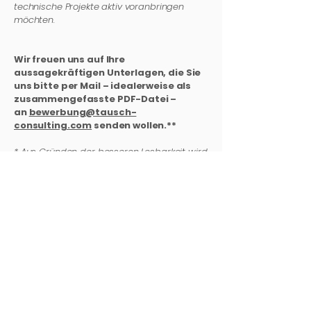
technische Projekte aktiv voranbringen
möchten.
Wir freuen uns auf Ihre
aussagekräftigen Unterlagen, die Sie
uns bitte per Mail – idealerweise als
zusammengefasste PDF-Datei –
an
bewerbung@tausch-
consulting.com
senden wollen.**
* Aus Gründen der besseren Lesbarkeit wird
in dieser Stellenausschreibung teilweise nur
die männliche Sprachform verwendet.
Sämtliche Personenbezeichnungen gelten
gleichermaßen für alle Geschlechter
(m/w/d).
** Um unsere Umweltressourcen zu
schonen, wünschen wir uns Ihre
Bewerbungen per Mail. Ihre postalisch an
uns gerichteten Unterlagen senden wir
Ihnen daher nur zurück, wenn ein
ausreichend frankierter Rückumschlag