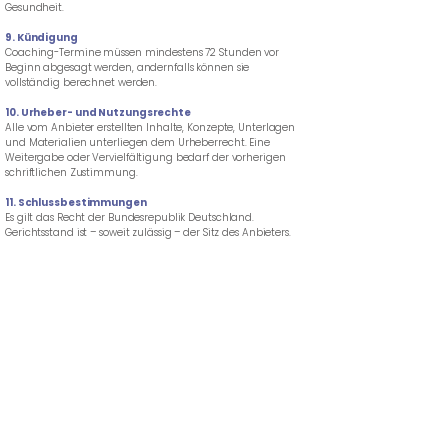
Gesundheit.
9. Kündigung
Coaching-Termine müssen mindestens 72 Stunden vor
Beginn abgesagt werden, andernfalls können sie
vollständig berechnet werden.
10. Urheber- und Nutzungsrechte
Alle vom Anbieter erstellten Inhalte, Konzepte, Unterlagen
und Materialien unterliegen dem Urheberrecht. Eine
Weitergabe oder Vervielfältigung bedarf der vorherigen
schriftlichen Zustimmung.
11. Schlussbestimmungen
Es gilt das Recht der Bundesrepublik Deutschland.
Gerichtsstand ist – soweit zulässig – der Sitz des Anbieters.
Stand: 2026
Besucheradresse
Obergraben 19
01097 Dresden
Kontakt
contact@tausch-consulting.com
0351 648 25 896
Rechtliches
Impressum
Datenschutz