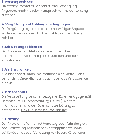
3. Vertragsschluss
Ein Vertrag kommt durch schriftliche Bestätigung,
Angebotsannahme oder Inanspruchnahme der Leistung
zustande.
4. Vergütung und Zahlungsbedingungen
Die Vergütung ergibt sich aus dem jeweiligen Angebot.
Rechnungen sind innerhalb von 14 Tagen ohne Abzug
zahlbar.
5. Mitwirkungspflichten
Der Kunde verpflichtet sich, alle erforderlichen
Informationen vollständig bereitzustellen und Termine
einzuhalten.
6. Vertraulichkeit
Alle nicht öffentlichen Informationen sind vertraulich zu
behandeln. Diese Pflicht gilt auch über das Vertragsende
hinaus.
7. Datenschutz
Die Verarbeitung personenbezogener Daten erfolgt gemäß
Datenschutz-Grundverordnung (DSGVO). Weitere
Informationen sind der Datenschutzerklärung zu
entnehmen:
Link zur Datenschutzerklärung
8. Haftung
Der Anbieter haftet nur bei Vorsatz, grober Fahrlässigkeit
oder Verletzung wesentlicher Vertragspflichten sowie
bei Schäden aus der Verletzung von Leben, Körper oder