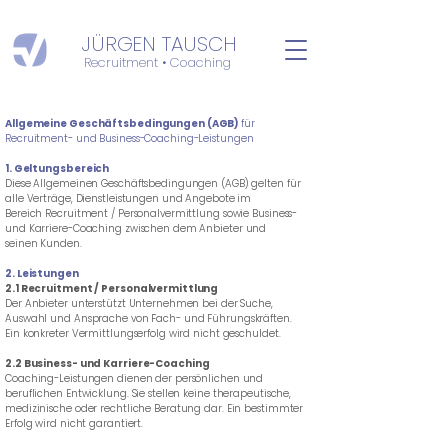
JÜRGEN TAUSCH
Recruitment • Coaching
Allgemeine Geschäftsbedingungen (AGB)
für
Recruitment- und Business-Coaching-Leistungen
1. Geltungsbereich
Diese Allgemeinen Geschäftsbedingungen (AGB) gelten für
alle Verträge, Dienstleistungen und Angebote im
Bereich Recruitment / Personalvermittlung sowie Business-
und Karriere-Coaching zwischen dem Anbieter und
seinen Kunden.
2. Leistungen
2.1 Recruitment / Personalvermittlung
Der Anbieter unterstützt Unternehmen bei der Suche,
Auswahl und Ansprache von Fach- und Führungskräften.
Ein konkreter Vermittlungserfolg wird nicht geschuldet.
2.2 Business- und Karriere-Coaching
Coaching-Leistungen dienen der persönlichen und
beruflichen Entwicklung. Sie stellen keine therapeutische,
medizinische oder rechtliche Beratung dar. Ein bestimmter
Erfolg wird nicht garantiert.