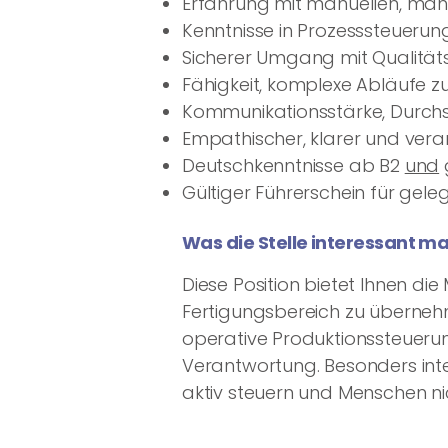
Erfahrung mit manuellen, manu
Kenntnisse in Prozesssteuerun
Sicherer Umgang mit Qualität
Fähigkeit, komplexe Abläufe z
Kommunikationsstärke, Durchs
Empathischer, klarer und ver
Deutschkenntnisse ab B2
und
g
Gültiger Führerschein für geleg
Was die Stelle interessant m
Diese Position bietet Ihnen d
Fertigungsbereich zu übernehm
operative Produktionssteuerun
Verantwortung. Besonders inter
aktiv steuern und Menschen nic