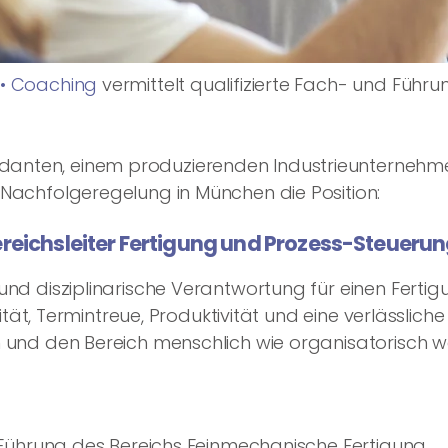
 • Coaching
vermittelt qualifizierte Fach- und Führun
nten, einem produzierenden Industrieunternehme
Nachfolgeregelung in München die Position:
reichsleiter Fertigung und Prozess-Steueru
und disziplinarische Verantwortung für einen Fertig
alität, Termintreue, Produktivität und eine verlässl
 und den Bereich menschlich wie organisatorisch we
e Führung des Bereichs Feinmechanische Fertigung