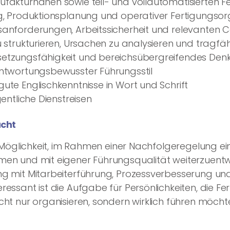
fakturnahen sowie teil- und vollautomatisierten 
g, Produktionsplanung und operativer Fertigungsor
sanforderungen, Arbeitssicherheit und relevante
u strukturieren, Ursachen zu analysieren und trag
etzungsfähigkeit und bereichsübergreifendes Den
antwortungsbewusster Führungsstil
ute Englischkenntnisse in Wort und Schrift
entliche Dienstreisen
acht
ie Möglichkeit, im Rahmen einer Nachfolgeregelung 
en und mit eigener Führungsqualität weiterzuentwi
g mit Mitarbeiterführung, Prozessverbesserung un
essant ist die Aufgabe für Persönlichkeiten, die Fe
ht nur organisieren, sondern wirklich führen möcht