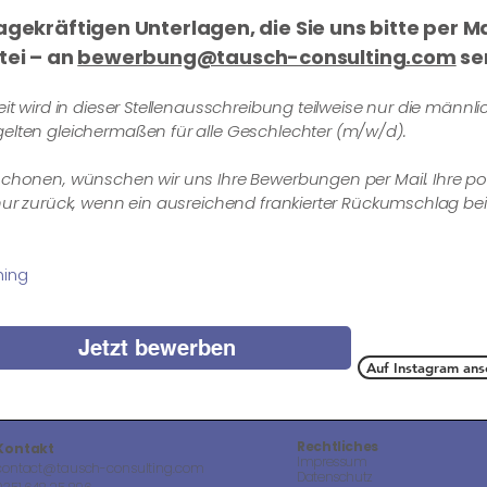
agekräftigen Unterlagen, die Sie uns bitte per Ma
ei – an
bewerbung@tausch-consulting.com
se
t wird in dieser Stellenausschreibung teilweise nur die männ
lten gleichermaßen für alle Geschlechter (m/w/d).
honen, wünschen wir uns Ihre Bewerbungen per Mail. Ihre pos
r zurück, wenn ein ausreichend frankierter Rückumschlag beil
hing
Jetzt bewerben
Auf Instagram ans
Rechtliches
Kontakt
Impressum
contact@tausch-consulting.com
Datenschutz