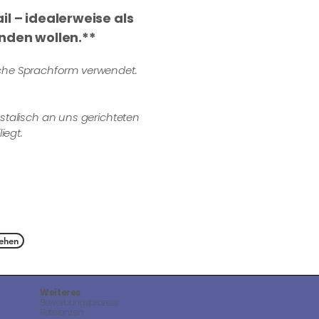
il – idealerweise als
nden wollen.**
liche Sprachform verwendet.
talisch an uns gerichteten
iegt.
ehen
Weiteres
Bewerbungsprozess
Referenzen