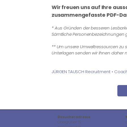
Wir freuen uns auf Ihre auss
zusammengefasste PDF-Dat
* Aus Gründen der besseren Lesbarkei
Sämtliche Personenbezeichnungen ge
** Um unsere Umweltressourcen zu sc
Unterlagen senden wir Ihnen daher nu
​JÜRGEN TAUSCH Recruitment • Coac
Besucheradresse
Obergraben 19